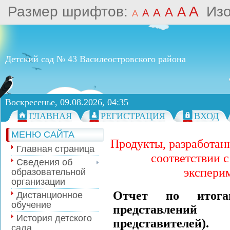
Размер шрифтов:
A
Из
A
A
A
A
A
Детский сад № 43 Василеостровского района
Воскресенье, 09.08.2026, 04:35
ГЛАВНАЯ
РЕГИСТРАЦИЯ
ВХОД
МЕНЮ САЙТА
Продукты, разработанн
Главная страница
соответствии 
Сведения об
экспери
образовательной
организации
Отчет по итога
Дистанционное
обучение
представлений
История детского
представителей).
сада